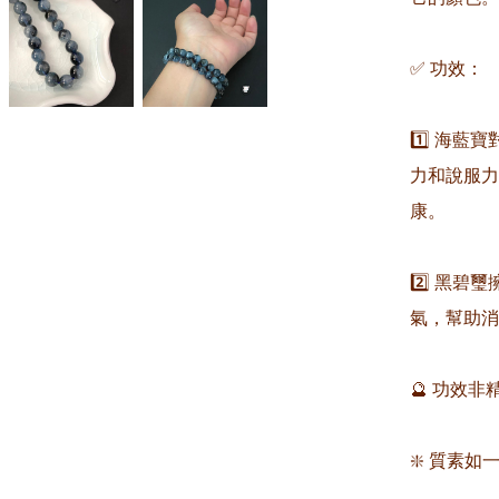
✅ 功效：

1️⃣ 海
力和說服力
康。

2️⃣ 黑
氣，幫助消
🔮 功效
❇️ 質素如一