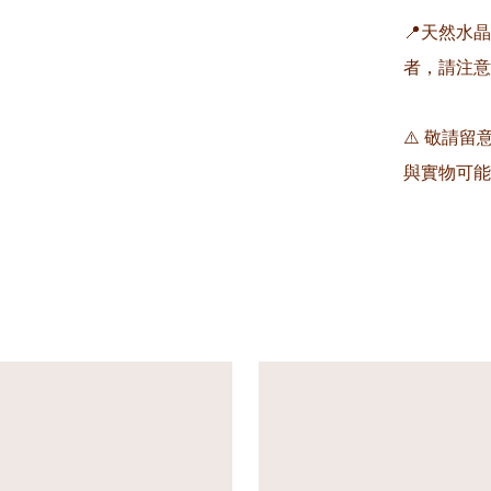
📍天然水
者，請注意
⚠️ 敬請
與實物可能