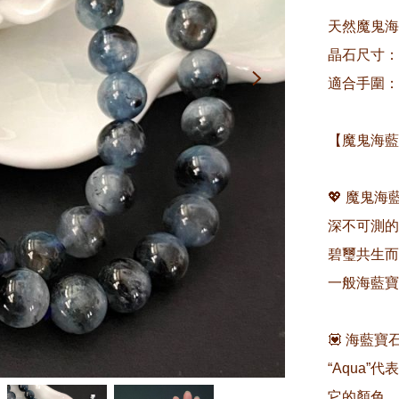
天然魔鬼海
晶石尺寸：約
適合手圍：約
【魔鬼海藍
💖 魔鬼
深不可測的
碧璽共生而
一般海藍寶
💟 海藍寶
“Aqua”
它的顏色。