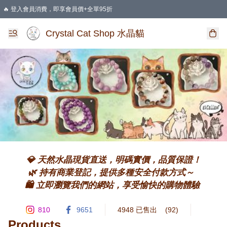
🔥 登入會員消費，即享會員價+全單95折
🛍️ 購物滿HKD 400 即享免運費優惠
Crystal Cat Shop 水晶貓
💎 天然水晶現貨直送，明碼實價，品質保證！

🌿 持有商業登記，提供多種安全付款方式～  

🛍️ 立即瀏覽我們的網站，享受愉快的購物體驗 
810
9651
4948 已售出
(92)
Products