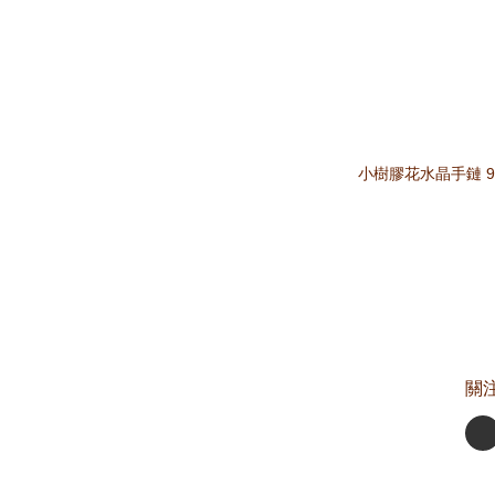
小樹膠花水晶手鏈 9
關