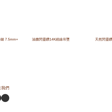
 7.5mm+
油膽閃靈鑽14K繞線吊墜
天然閃靈鑽
注我們