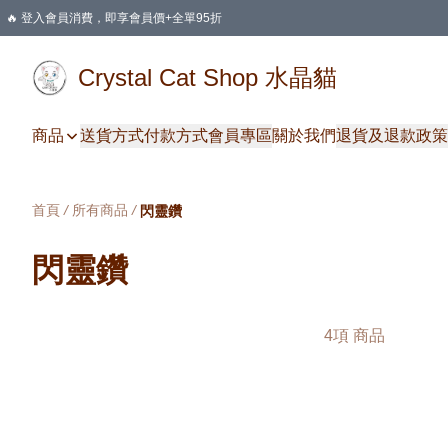
🔥 登入會員消費，即享會員價+全單95折
🛍️ 購物滿HKD 400 即享免運費優惠
Crystal Cat Shop 水晶貓
商品
送貨方式
付款方式
會員專區
關於我們
退貨及退款政策
首頁
/
所有商品
/
閃靈鑽
閃靈鑽
4項 商品