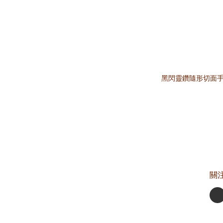
黑閃靈鑽隨形切面手鏈
關