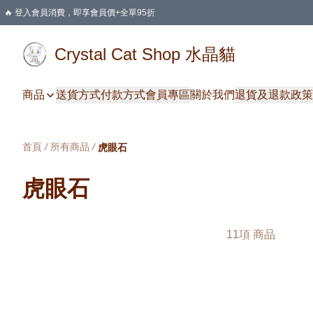
🔥 登入會員消費，即享會員價+全單95折
🛍️ 購物滿HKD 400 即享免運費優惠
Crystal Cat Shop 水晶貓
商品
送貨方式
付款方式
會員專區
關於我們
退貨及退款政策
首頁
/
所有商品
/
虎眼石
虎眼石
11項 商品