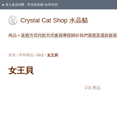
🔥 登入會員消費，即享會員價+全單95折
🛍️ 購物滿HKD 400 即享免運費優惠
Crystal Cat Shop 水晶貓
商品
送貨方式
付款方式
會員專區
關於我們
退貨及退款政策
首頁
/
所有商品
/
/
硨磲
女王貝
女王貝
1項 商品