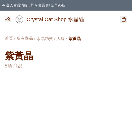
🔥 登入會員消費，即享會員價+全單95折
🛍️ 購物滿HKD 400 即享免運費優惠
Crystal Cat Shop 水晶貓
首頁
/
所有商品
/
/
/
水晶功效
人緣
紫黃晶
紫黃晶
5項 商品