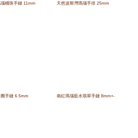
瑙桶珠手鏈 11mm
天然波斯灣瑪瑙手排 25mm
圈手鏈 6.5mm
南紅瑪瑙藍水翡翠手鏈 8mm+-