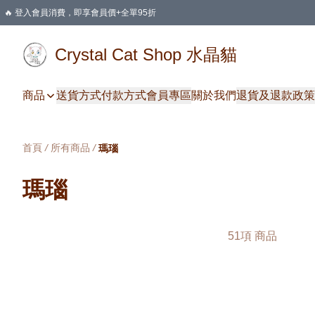
🔥 登入會員消費，即享會員價+全單95折
🛍️ 購物滿HKD 400 即享免運費優惠
Crystal Cat Shop 水晶貓
商品
送貨方式
付款方式
會員專區
關於我們
退貨及退款政策
首頁
/
所有商品
/
瑪瑙
瑪瑙
51項 商品