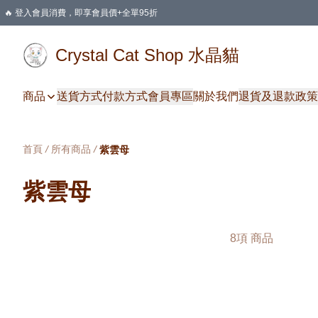
🔥 登入會員消費，即享會員價+全單95折
🛍️ 購物滿HKD 400 即享免運費優惠
Crystal Cat Shop 水晶貓
商品
送貨方式
付款方式
會員專區
關於我們
退貨及退款政策
首頁
/
所有商品
/
紫雲母
紫雲母
8項 商品