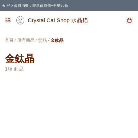
🔥 登入會員消費，即享會員價+全單95折
🛍️ 購物滿HKD 400 即享免運費優惠
Crystal Cat Shop 水晶貓
首頁
/
所有商品
/
/
髮晶
金鈦晶
金鈦晶
1項 商品