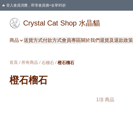
🔥 登入會員消費，即享會員價+全單95折
🛍️ 購物滿HKD 400 即享免運費優惠
Crystal Cat Shop 水晶貓
商品
送貨方式
付款方式
會員專區
關於我們
退貨及退款政策
首頁
/
所有商品
/
/
石榴石
橙石榴石
橙石榴石
1項 商品