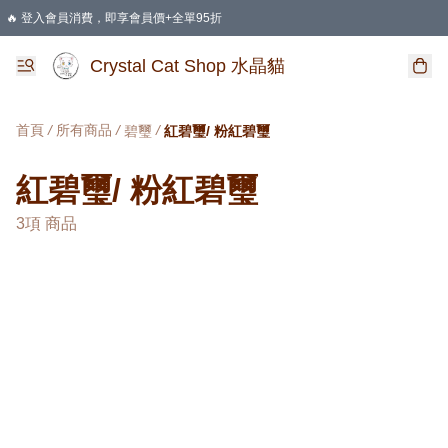
🔥 登入會員消費，即享會員價+全單95折
🛍️ 購物滿HKD 400 即享免運費優惠
Crystal Cat Shop 水晶貓
首頁
/
所有商品
/
/
碧璽
紅碧璽/ 粉紅碧璽
紅碧璽/ 粉紅碧璽
3項 商品