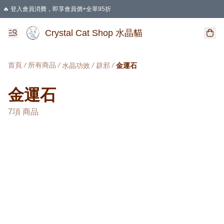
🔥 登入會員消費，即享會員價+全單95折
🛍️ 購物滿HKD 400 即享免運費優惠
Crystal Cat Shop 水晶貓
首頁
/
所有商品
/
/
/
水晶功效
辟邪
金運石
金運石
7項 商品