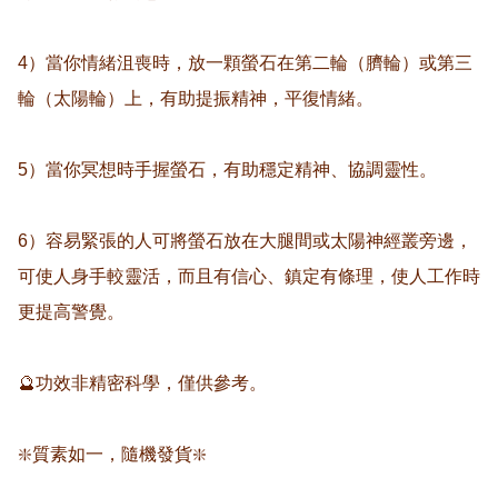
4）當你情緒沮喪時，放一顆螢石在第二輪（臍輪）或第三
輪（太陽輪）上，有助提振精神，平復情緒。

5）當你冥想時手握螢石，有助穩定精神、協調靈性。

6）容易緊張的人可將螢石放在大腿間或太陽神經叢旁邊，
可使人身手較靈活，而且有信心、鎮定有條理，使人工作時
更提高警覺。

🔮功效非精密科學，僅供參考。

❇️質素如一，隨機發貨❇️
