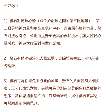
✅ 功效：

1）螢石對應眉心輪（即位於兩眉之間的第三眼地帶）。第
三眼是精神力量和更高直覺的中心，經由眉心輪的力量，螢
石能接收引導，並進而提升至更高的自我境界，讓人體驗心
電感應，神遊太虛及對前世的認知。

2）螢石有助消磁淨化人體氣場，去除雜氣晦氣，清潔平衡
各輪脈。

3）螢石可為你避免不必要的騷擾。螢石的八面體有六個尖
端，正巧代表第六輪。尖端可為你創造顯著的焦點及敏捷的
思考，當你思緒混淆不清，沒有頭緒時，握住螢石來冥想，
可幫助釐清你的思緒。
