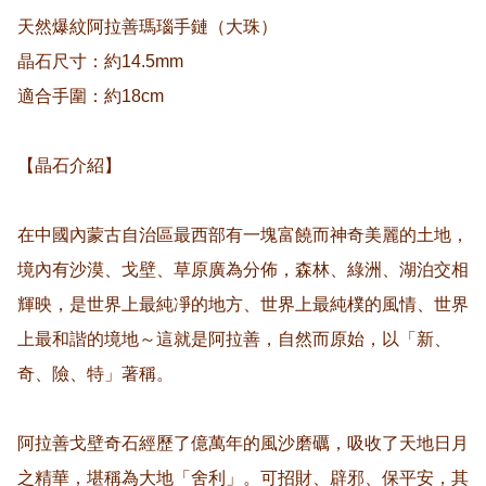
天然爆紋阿拉善瑪瑙手鏈（大珠）

晶石尺寸：約14.5mm

適合手圍：約18cm

【晶石介紹】

在中國內蒙古自治區最西部有一塊富饒而神奇美麗的土地，
境內有沙漠、戈壁、草原廣為分佈，森林、綠洲、湖泊交相
輝映，是世界上最純凈的地方、世界上最純樸的風情、世界
上最和諧的境地～這就是阿拉善，自然而原始，以「新、
奇、險、特」著稱。

阿拉善戈壁奇石經歷了億萬年的風沙磨礪，吸收了天地日月
之精華，堪稱為大地「舍利」。可招財、辟邪、保平安，其