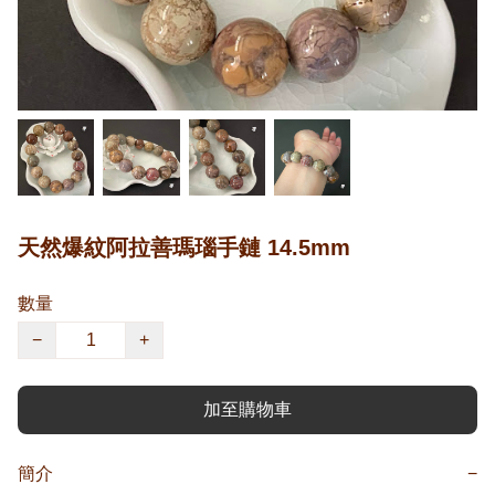
天然爆紋阿拉善瑪瑙手鏈 14.5mm
數量
−
+
加至購物車
簡介
−