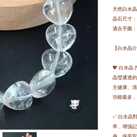
天然白水晶
晶石尺寸：約
適合手圍：約1
【白水晶介
💖 白水晶 
晶瑩通透的
主健康、清
功能最多，
✅ 白水晶
率、增強記
身、保平安