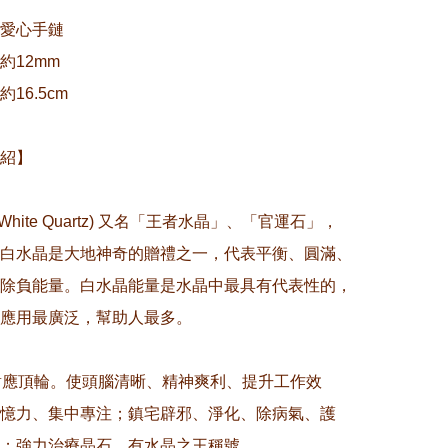
愛心手鏈 

12mm

6.5cm

紹】

(White Quartz) 又名「王者水晶」、「官運石」，
白水晶是大地神奇的贈禮之一，代表平衡、圓滿、
除負能量。白水晶能量是水晶中最具有代表性的，
應用最廣泛，幫助人最多。

對應頂輪。使頭腦清晰、精神爽利、提升工作效
憶力、集中專注；鎮宅辟邪、淨化、除病氣、護
；強力治療晶石，有水晶之王稱號。
