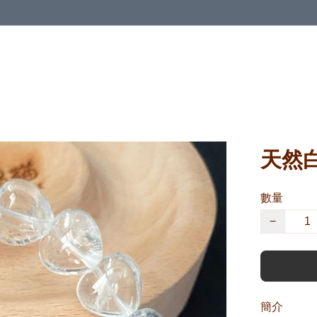
天然白
數量
−
簡介