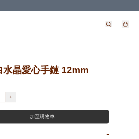
水晶愛心手鏈 12mm
+
加至購物車
−