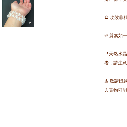
🔮 功效
❇️ 質素如一
📍天然水
者，請注意
⚠️ 敬請
與實物可能