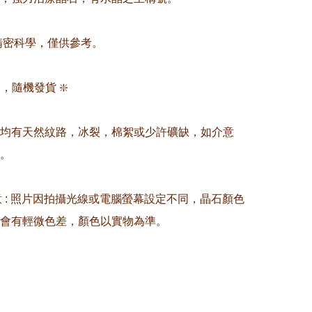
非精密科學，僅供參考。

，隨機發貨 ❇️

晶均有天然紋路，冰裂，棉絮或少許礦缺，如介意
。

留意 : 照片因拍攝光線或電腦螢幕設定不同，晶石顏色
會有輕微色差，顏色以實物為準。