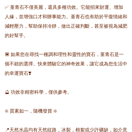
✅ 堇青石不僅美麗，還具多種功效。它能招來財運、增加
人緣，並增強口才和辦事能力。堇青石也有助於平復情緒和
減輕壓力，幫助保持冷靜，做出正確判斷，甚至被視為減肥
的好幫手。

💟 如果您在尋找一種調和理性和靈性的寶石，堇青石是一
個不錯的選擇。快來體驗它的神奇效果，讓它成為您生活中
的幸運寶石❣️

🔮 功效非精密科學，僅供參考。

❇️ 質素如一，隨機發貨 ❇️

📍天然水晶均有天然紋路，冰裂，棉絮或少許礦缺，如介意