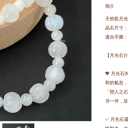
簡介
天然藍月光
晶石尺寸：約
適合手圍：約
【月光石介
💖 月光石
和的氣息，
「戀人之石
另一伴，並
✅ 月光石