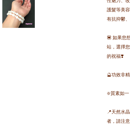
性魅力、改
護髮等美容
有抗抑鬱、
💟 如果
站，選擇您
的祝福❣️

🔮功效非
❇️質素如一
📍天然水
者，請注意