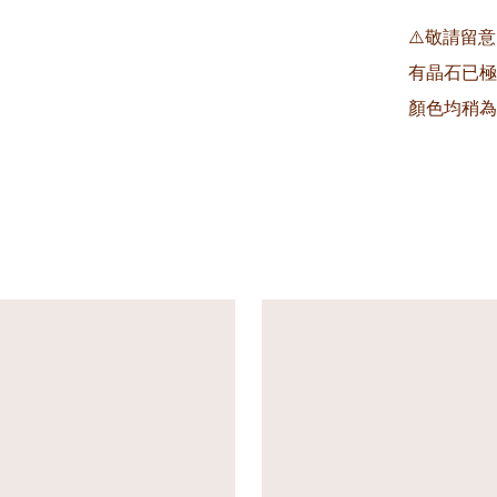
⚠️敬請留
有晶石已極
顏色均稍為