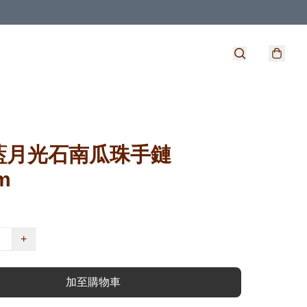
藍月光石南瓜珠手鏈
m
+
加至購物車