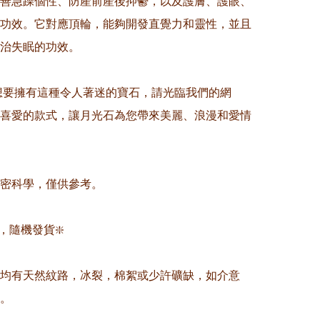
善急躁個性、防產前產後抑鬱，以及護膚、護眼、
功效。它對應頂輪，能夠開發直覺力和靈性，並且
治失眠的功效。

您想要擁有這種令人著迷的寶石，請光臨我們的網
喜愛的款式，讓月光石為您帶來美麗、浪漫和愛情
精密科學，僅供參考。

，隨機發貨❇️

晶均有天然紋路，冰裂，棉絮或少許礦缺，如介意
。
