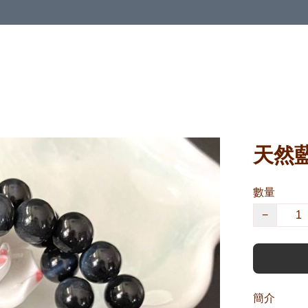
天然藍
數量
−
簡介