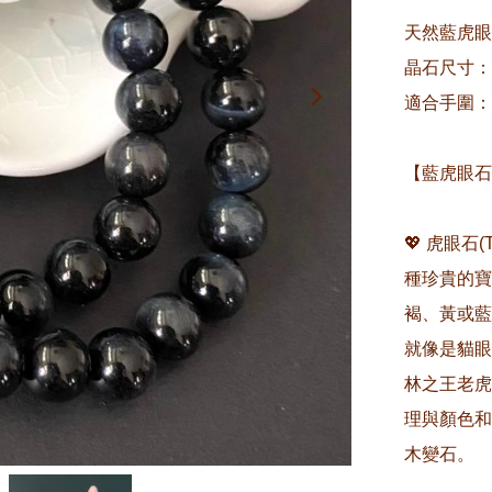
天然藍虎眼
晶石尺寸：約
適合手圍：約1
【藍虎眼石
💖 虎眼石
種珍貴的寶
褐、黃或藍
就像是貓眼
林之王老虎
理與顏色和
木變石。
