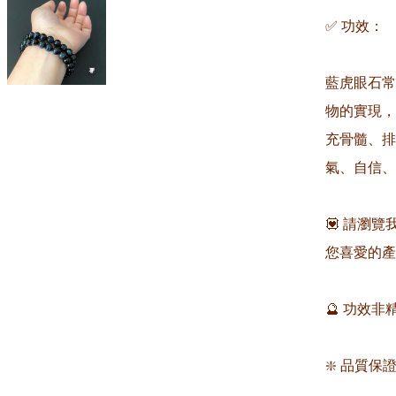
✅ 功效：

藍虎眼石常
物的實現，
充骨髓、排
氣、自信、
💟 請瀏
您喜愛的產品
🔮 功效
❇️ 品質保