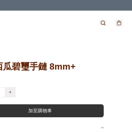
瓜碧璽手鏈 8mm+
+
加至購物車
−