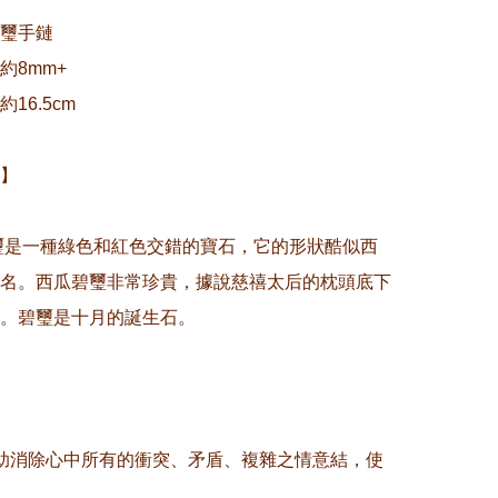
璽手鏈

8mm+

6.5cm

】

碧璽是一種綠色和紅色交錯的寶石，它的形狀酷似西
名。西瓜碧璽非常珍貴，據說慈禧太后的枕頭底下
。碧璽是十月的誕生石。

助消除心中所有的衝突、矛盾、複雜之情意結，使
。
