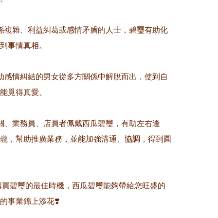
係複雜、利益糾葛或感情矛盾的人士，碧璽有助化
到事情真相。

助感情糾結的男女從多方關係中解脫而出，使到自
能覓得真愛。

關、業務員、店員者佩戴西瓜碧璽，有助左右逢
瓏，幫助推廣業務，並能加強溝通、協調，得到圓
是購買碧璽的最佳時機，西瓜碧璽能夠帶給您旺盛的
的事業錦上添花❣️
