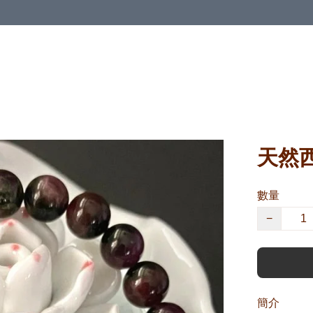
天然西
數量
−
簡介