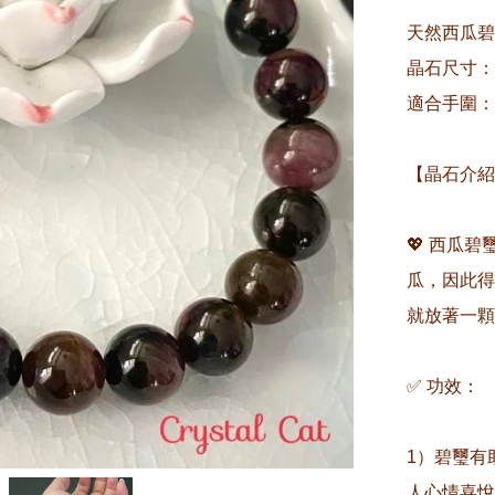
天然西瓜碧
晶石尺寸：約
適合手圍：約1
【晶石介紹
💖 西瓜
瓜，因此得
就放著一顆
✅ 功效：

1）碧璽有
人心情喜悅