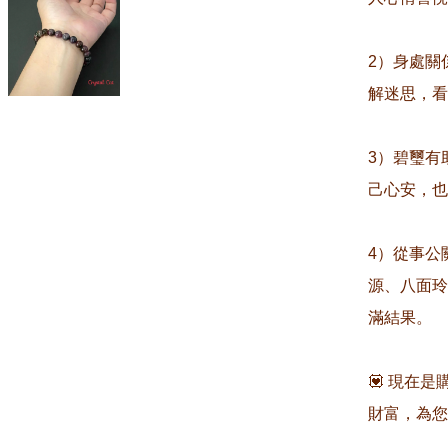
2）身處關
解迷思，看
3）碧璽有
己心安，也
4）從事公
源、八面玲
滿結果。

💟 現在
財富，為您