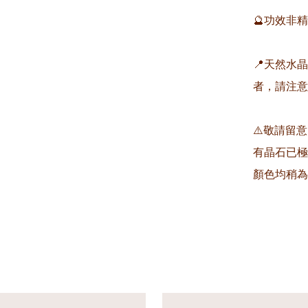
🔮功效非
📍天然水
者，請注意
⚠️敬請留
有晶石已極
顏色均稍為