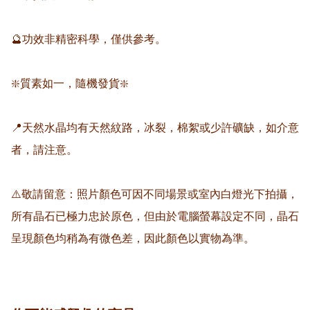
🔮功效非精密科學，僅供參考。

❇️質素如一，隨機發貨❇️

📍天然水晶均有天然紋路，冰裂，棉絮或少許礦缺，如介意
者，請注意。

⚠️敬請留意：照片顏色可因不同場景或室內白燈光下拍攝，
所有晶石已極力忠於原色，但由於電腦螢幕設定不同，晶石
呈現顏色均稍為有微色差，因此顏色以實物為準。