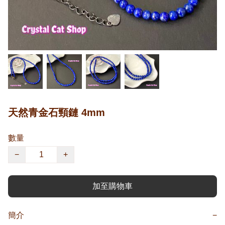
天然青金石頸鏈 4mm
數量
−
+
加至購物車
簡介
−