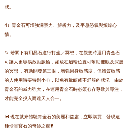
狀。

4）青金石可增強洞察力、解析力，及平息怒氣與煩燥心
情。

🔆 若閣下有用瞐石進行打坐／冥想，在觀想時運用青金石
可讓人更容易啟動脈輪，如放在眉輪位置可幫助催眠及深層
的冥想 ，有助開發第三眼，增強周身敏感度，但體質敏感
的人使用時要特別小心，以免有暈眩或不舒服的狀況，由於
青金石的威力強大，在運用青金石時必須心存尊敬與專注，
才能完全投入而達天人合一。

💟 現在就來體驗青金石的美麗和益處，立即購買，發現這
種珍貴寶石的奇妙之處❣️
