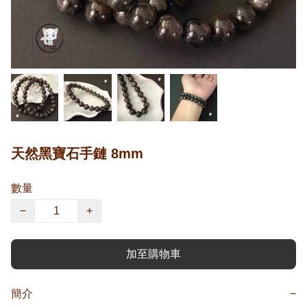
天然黑寶石手鏈 8mm
數量
−
+
加至購物車
簡介
−