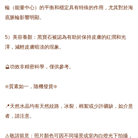
輪（能量中心）的平衡和穩定具有特殊的作用，尤其對於海
底脈輪影響明顯。

5）美容養顏：黑寶石被認為有助於保持皮膚的紅潤和光
澤，減輕皮膚暗淡的現象。

🔮功效非精密科學，僅供參考。

❇️質素如一，隨機發貨❇️

📍天然水晶均有天然紋路，冰裂，棉絮或少許礦缺，如介意
者，請注意。

⚠️敬請留意：照片顏色可因不同場景或室內白燈光下拍攝，