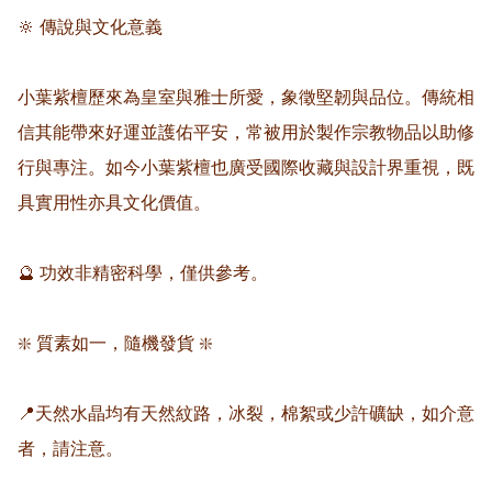
🔆 傳說與文化意義  

小葉紫檀歷來為皇室與雅士所愛，象徵堅韌與品位。傳統相
信其能帶來好運並護佑平安，常被用於製作宗教物品以助修
行與專注。如今小葉紫檀也廣受國際收藏與設計界重視，既
具實用性亦具文化價值。

🔮 功效非精密科學，僅供參考。

❇️ 質素如一，隨機發貨 ❇️

📍天然水晶均有天然紋路，冰裂，棉絮或少許礦缺，如介意
者，請注意。
