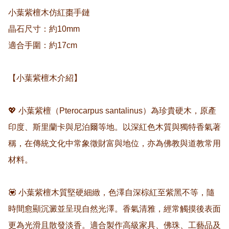
小葉紫檀木仿紅棗手鏈

晶石尺寸：約10mm

適合手圍：約17cm

【小葉紫檀木介紹】

💖 小葉紫檀（Pterocarpus santalinus）為珍貴硬木，原產
印度、斯里蘭卡與尼泊爾等地。以深紅色木質與獨特香氣著
稱，在傳統文化中常象徵財富與地位，亦為佛教與道教常用
材料。

💟 小葉紫檀木質堅硬細緻，色澤自深棕紅至紫黑不等，隨
時間愈顯沉澱並呈現自然光澤。香氣清雅，經常觸摸後表面
更為光滑且散發淡香。適合製作高級家具、佛珠、工藝品及