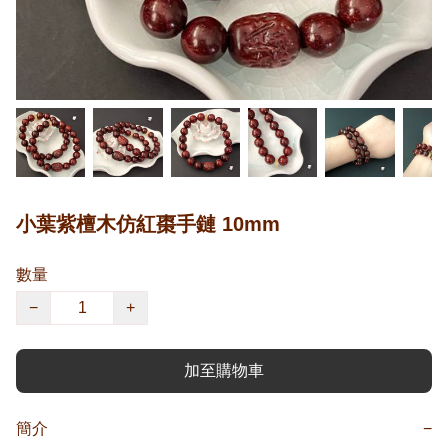
小葉紫檀木仿紅棗手鏈 10mm
數量
−
+
加至購物車
簡介
−