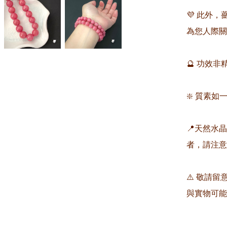
💜 此外
為您人際關
🔮 功效
❇️ 質素如一
📍天然水
者，請注意
⚠️ 敬請
與實物可能