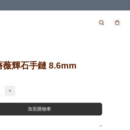
薇輝石手鏈 8.6mm
+
加至購物車
−