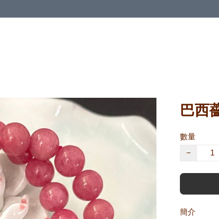
巴西薔
數量
−
簡介