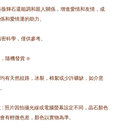
，薔薇輝石還能調和親人關係，增進愛情和友情，成
係和愛情運的助力。

非精密科學，僅供參考。

，隨機發貨 ❇️

晶均有天然紋路，冰裂，棉絮或少許礦缺，如介意
。

留意 : 照片因拍攝光線或電腦螢幕設定不同，晶石顏色
會有輕微色差，顏色以實物為準。