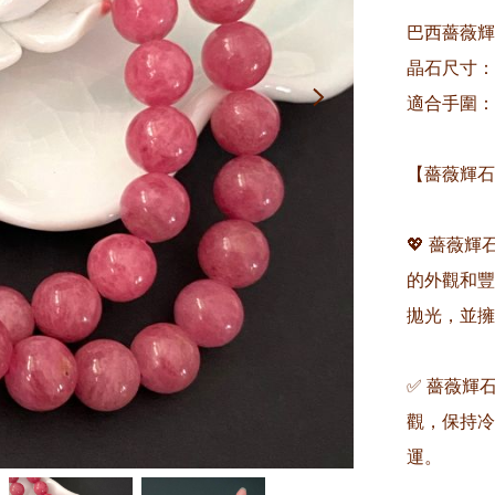
巴西薔薇輝
晶石尺寸：約
適合手圍：約1
【薔薇輝石
💖 薔薇輝
的外觀和豐
拋光，並擁
✅ 薔薇輝
觀，保持冷
運。
