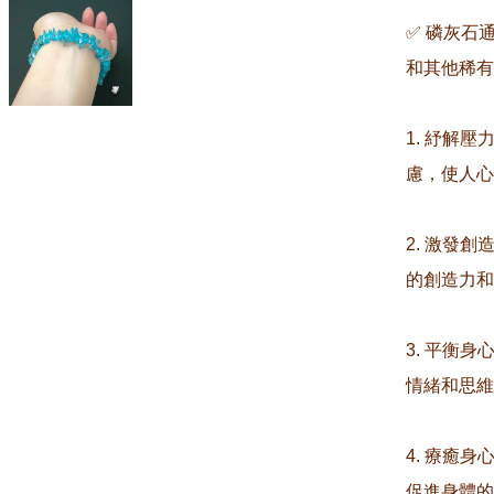
✅ 磷灰石
和其他稀有
1. 紓解
慮，使人心
2. 激發
的創造力和
3. 平衡
情緒和思維
4. 療癒
促進身體的