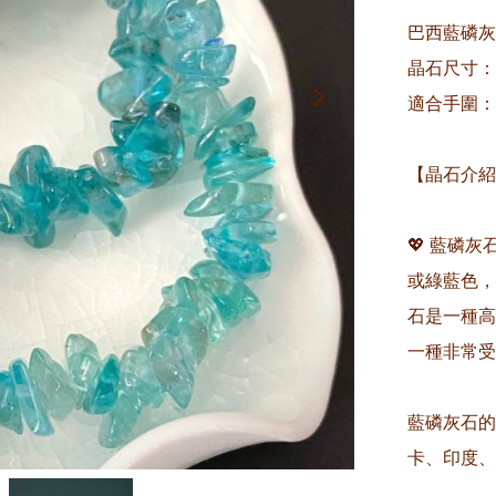
巴西藍磷灰
晶石尺寸：約
適合手圍：約
【晶石介紹
💖 藍磷灰
或綠藍色，
石是一種高
一種非常受
藍磷灰石的
卡、印度、