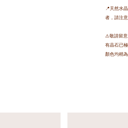
📍天然水
者，請注意
⚠️敬請留
有晶石已極
顏色均稍為