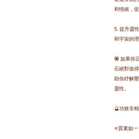
和情緒，促
5. 提升
和宇宙的理
💟 如果
石絕對值得
助你紓解壓
靈性。

🔮功效非
❇️質素如一