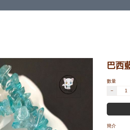
巴西藍
數量
−
簡介