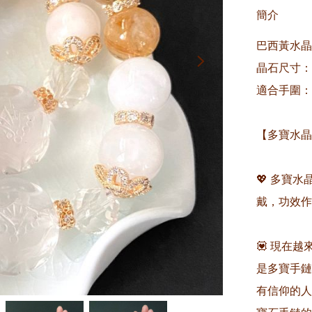
簡介
巴西黃水晶
晶石尺寸：約
適合手圍：約
【多寶水晶
💖 多寶
戴，功效作
💟 現在
是多寶手鏈
有信仰的人