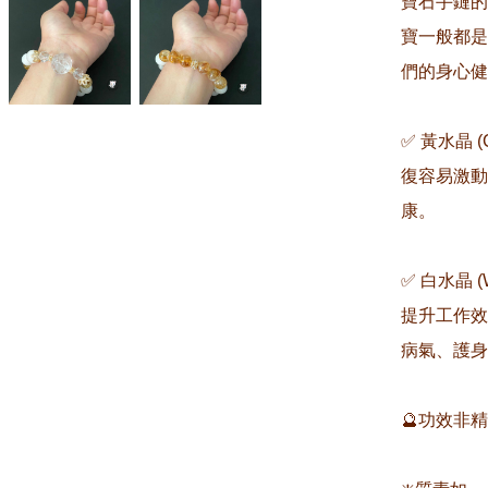
寶石手鏈的
寶一般都是
們的身心健
✅ 黃水晶 
復容易激動
康。

✅ 白水晶 
提升工作效
病氣、護身
🔮功效非