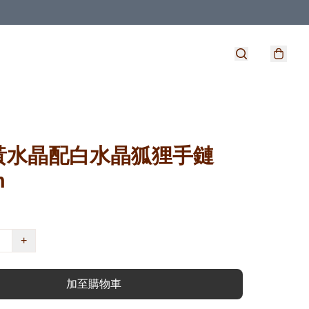
黃水晶配白水晶狐狸手鏈
m
+
加至購物車