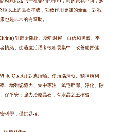
話就只能起到一種晶石的作用，而多寶就不同，多
3種以上的晶石串成，功效作用更加的全面，對我
康也是非常的有幫助。

(Citrine) 對應太陽輪。增強財運、自信和勇氣、平
者情緒、使過度活躍者較容易集中；改善腸胃健
(White Quartz) 對應頂輪。使頭腦清晰、精神爽利、
率、增強記憶力、集中專注；鎮宅辟邪、淨化、除
、保平安；強力治療晶石，有水晶之王稱號。

精密科學，僅供參考。
