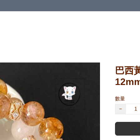
巴西
12m
數量
−