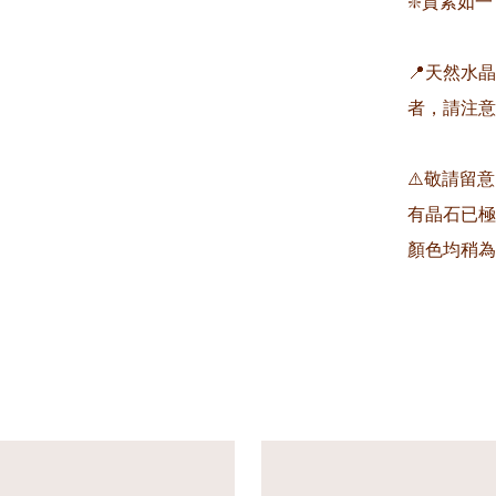
❇️質素如一
📍天然水
者，請注意
⚠️敬請留
有晶石已極
顏色均稍為