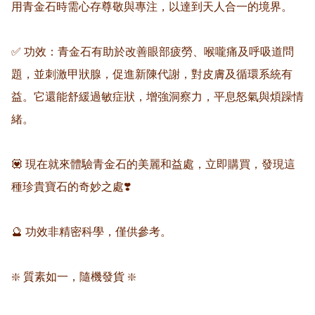
用青金石時需心存尊敬與專注，以達到天人合一的境界。

✅ 功效：青金石有助於改善眼部疲勞、喉嚨痛及呼吸道問
題，並刺激甲狀腺，促進新陳代謝，對皮膚及循環系統有
益。它還能舒緩過敏症狀，增強洞察力，平息怒氣與煩躁情
緒。

💟 現在就來體驗青金石的美麗和益處，立即購買，發現這
種珍貴寶石的奇妙之處❣️

🔮 功效非精密科學，僅供參考。

❇️ 質素如一，隨機發貨 ❇️
