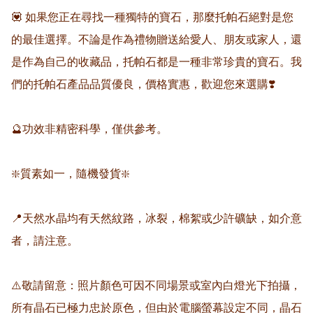
💟 如果您正在尋找一種獨特的寶石，那麼托帕石絕對是您
的最佳選擇。不論是作為禮物贈送給愛人、朋友或家人，還
是作為自己的收藏品，托帕石都是一種非常珍貴的寶石。我
們的托帕石產品品質優良，價格實惠，歡迎您來選購❣️

🔮功效非精密科學，僅供參考。

❇️質素如一，隨機發貨❇️

📍天然水晶均有天然紋路，冰裂，棉絮或少許礦缺，如介意
者，請注意。

⚠️敬請留意：照片顏色可因不同場景或室內白燈光下拍攝，
所有晶石已極力忠於原色，但由於電腦螢幕設定不同，晶石