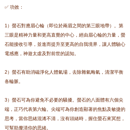
✅ 功效：

1）螢石對應眉心輪（即位於兩眉之間的第三眼地帶）。第
三眼是精神力量和更高直覺的中心，經由眉心輪的力量，螢
石能接收引導，並進而提升至更高的自我境界，讓人體驗心
電感應，神遊太虛及對前世的認知。

2）螢石有助消磁淨化人體氣場，去除雜氣晦氣，清潔平衡
各輪脈。

3）螢石可為你避免不必要的騷擾。螢石的八面體有六個尖
端，正巧代表第六輪。尖端可為你創造顯著的焦點及敏捷的
思考，當你思緒混淆不清，沒有頭緒時，握住螢石來冥想，
可幫助釐清你的思緒。
