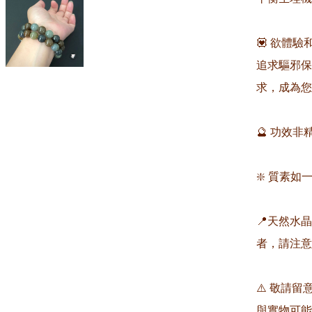
💟 欲體
追求驅邪保
求，成為您
🔮 功效
❇️ 質素如一
📍天然水
者，請注意
⚠️ 敬請
與實物可能