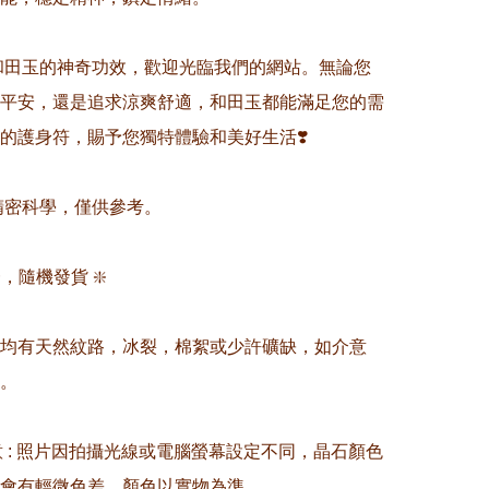
驗和田玉的神奇功效，歡迎光臨我們的網站。無論您
平安，還是追求涼爽舒適，和田玉都能滿足您的需
的護身符，賜予您獨特體驗和美好生活❣️

非精密科學，僅供參考。

，隨機發貨 ❇️

晶均有天然紋路，冰裂，棉絮或少許礦缺，如介意
。

留意 : 照片因拍攝光線或電腦螢幕設定不同，晶石顏色
會有輕微色差，顏色以實物為準。