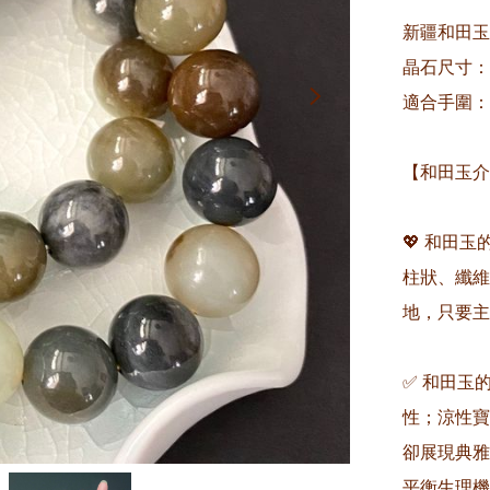
新疆和田玉
晶石尺寸：約
適合手圍：約
【和田玉介
💖 和田
柱狀、纖維
地，只要主
✅ 和田玉
性；涼性寶
卻展現典雅
平衡生理機