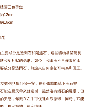
樓蘭三色手鏈

12mm

16cm

紹】

玉的主要成分是透閃石和陽起石，這些礦物常呈現長
狀和葉片狀的晶形。如今，和田玉不再僅限於產
要成分是透閃石，無論來自何處都可稱為和田玉。

的功效包括驅邪保平安，長期佩戴能賦予玉石靈
石能在夏天帶來舒適感；雖然沒有鑽石的耀眼，但
的美感，佩戴在左手可促進血液循環；同時，它能
能，穩定精神，鎮定情緒。
