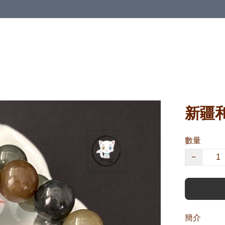
新疆和
數量
−
簡介