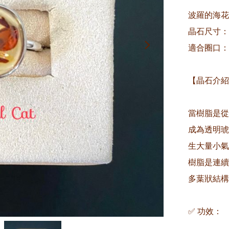
波羅的海花
晶石尺寸：約1
適合圈口：
【晶石介紹
當樹脂是從
成為透明琥
生大量小氣
樹脂是連續
多葉狀結構 
✅ 功效：
