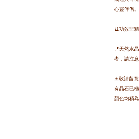
心靈伴侶。

🔮功效非
📍天然水
者，請注意
⚠️敬請留
有晶石已極
顏色均稍為