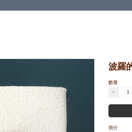
波羅的
數量
−
簡介