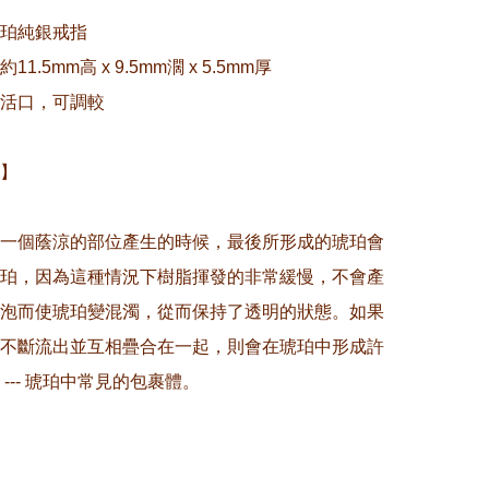
珀純銀戒指

1.5mm高 x 9.5mm濶 x 5.5mm厚

活口，可調較

】

一個蔭涼的部位產生的時候，最後所形成的琥珀會
珀，因為這種情況下樹脂揮發的非常緩慢，不會產
泡而使琥珀變混濁，從而保持了透明的狀態。如果
不斷流出並互相疊合在一起，則會在琥珀中形成許
--- 琥珀中常見的包裹體。
