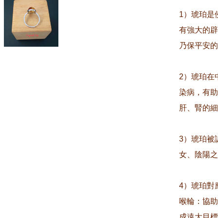
1）琥珀是
有強大的辟
乃保平安的
2）琥珀在
染病，有助
肝、腎的細
3）琥珀被
女、陰陽之
4）琥珀對
喉輪：協助
成遠大目標