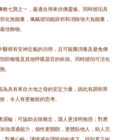
佛教七寶之一，最適合用來供佛靈修。同時琥珀具
邪化煞能量，佩戴琥珀能辟邪和消除強大負能量，
最佳飾物。

中醫裡有安神定氣的功用，且可殺菌消毒及避免傳
預防喉嚨及其他呼吸器官的疾病。同時琥珀可活化
胞。

認為具有來自大地之母的安定力量，因此有調和男
效，令人有更敏銳的思考。

應眉輪：可協助去除雜念，讓人更清明無惑；對應
加強溝通能力，個性更開朗，更體貼他人，助人完
；對應心輪：讓情感在理性的約束下，找到真正的