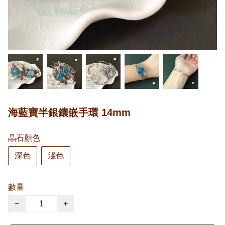
海藍寶半銀鑲嵌手環 14mm
晶石顏色
深色
淺色
數量
−
+