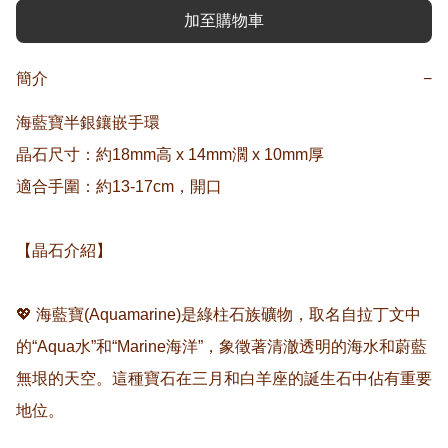
加至購物車
簡介
−
海藍寶半銀鑲嵌手環

晶石尺寸：約18mm高 x 14mm濶 x 10mm厚

適合手圍：約13-17cm，開口

【晶石介紹】

💖 海藍寶(Aquamarine)是綠柱石族礦物，取名自拉丁文中
的“Aqua水”和“Marine海洋”，象徵著清澈透明的海水和蔚藍
無垠的天空。這種寶石在三月和白羊座的誕生石中佔有重要
地位。
