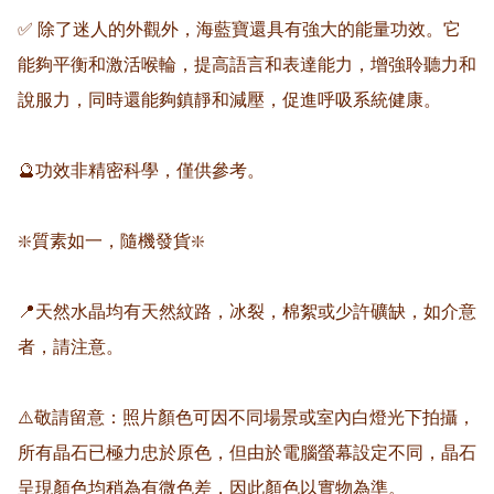
✅ 除了迷人的外觀外，海藍寶還具有強大的能量功效。它
能夠平衡和激活喉輪，提高語言和表達能力，增強聆聽力和
說服力，同時還能夠鎮靜和減壓，促進呼吸系統健康。

🔮功效非精密科學，僅供參考。

❇️質素如一，隨機發貨❇️

📍天然水晶均有天然紋路，冰裂，棉絮或少許礦缺，如介意
者，請注意。

⚠️敬請留意：照片顏色可因不同場景或室內白燈光下拍攝，
所有晶石已極力忠於原色，但由於電腦螢幕設定不同，晶石
呈現顏色均稍為有微色差，因此顏色以實物為準。