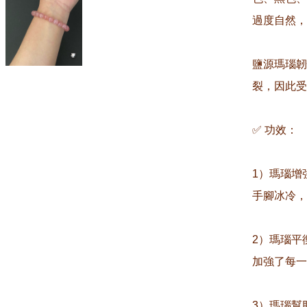
過度自然，
鹽源瑪瑙韌
裂，因此受
✅ 功效：

1）瑪瑙增
手腳冰冷，
2）瑪瑙平
加強了每一
3）瑪瑙幫