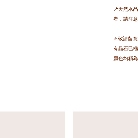
📍天然水
者，請注意
⚠️敬請留
有晶石已極