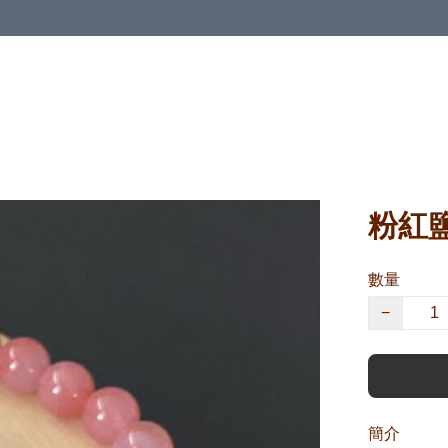
粉紅
數量
−
簡介