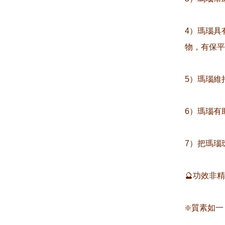
4）瑪瑙具
物，有保平
5）瑪瑙維
6）瑪瑙有
7）把瑪瑙
🔮功效非
❇️質素如一