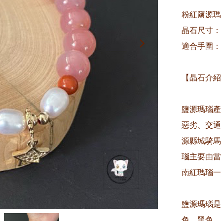
粉紅鹽源瑪
晶石尺寸：約
適合手圍：約
【晶石介紹
鹽源瑪瑙產
惡劣、交通
源縣城騎馬
瑙主要由當
南紅瑪瑙一
鹽源瑪瑙是
色、黑色、