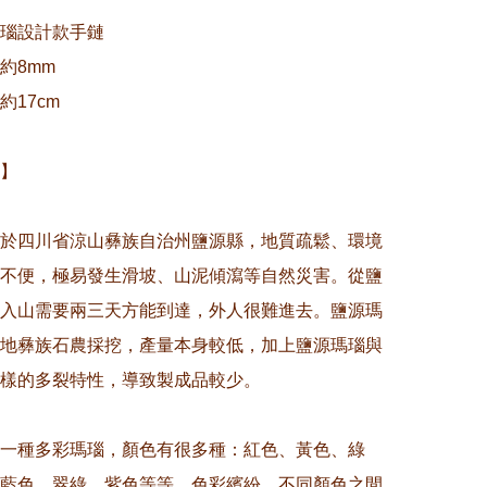
瑙設計款手鏈

8mm

17cm

】

於四川省涼山彝族自治州鹽源縣，地質疏鬆、環境
不便，極易發生滑坡、山泥傾瀉等自然災害。從鹽
入山需要兩三天方能到達，外人很難進去。鹽源瑪
地彝族石農採挖，產量本身較低，加上鹽源瑪瑙與
樣的多裂特性，導致製成品較少。

一種多彩瑪瑙，顏色有很多種：紅色、黃色、綠
藍色、翠綠、紫色等等，色彩繽紛，不同顏色之間