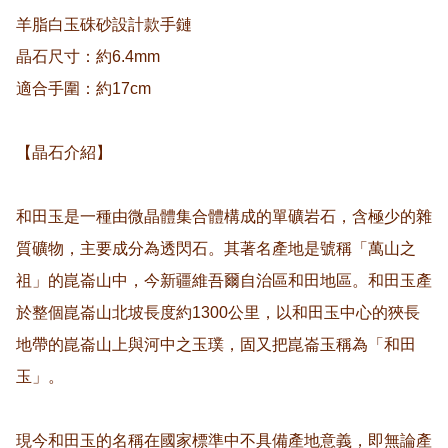
羊脂白玉硃砂設計款手鏈

晶石尺寸：約6.4mm

適合手圍：約17cm

【晶石介紹】

和田玉是一種由微晶體集合體構成的單礦岩石，含極少的雜
質礦物，主要成分為透閃石。其著名產地是號稱「萬山之
祖」的崑崙山中，今新疆維吾爾自治區和田地區。和田玉產
於整個崑崙山北坡長度約1300公里，以和田玉中心的狹長
地帶的崑崙山上與河中之玉璞，固又把崑崙玉稱為「和田
玉」。

現今和田玉的名稱在國家標準中不具備產地意義，即無論產