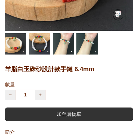
羊脂白玉硃砂設計款手鏈 6.4mm
數量
−
+
加至購物車
簡介
−