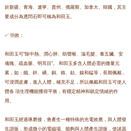
於新疆、青海、遼寧、貴州、俄羅斯、加拿大、韓國，其主
要成分為透閃石即可稱為和田玉。

✅ 功效：

和田玉可“除中熱、潤心肺、助聲喉、滋毛髮、養五臟、安
魂魄、疏血脈、明耳目”。 和田玉多含人體必需的微量元
素，如：鐵、鋅、硒、銅、鉻、鈷、鎳和錳等，長期佩戴，
可浸潤皮膚，進入人體，補充不足，所以佩戴和田玉可使人
體各 項生理機能獲得平衡，有穩定精神和鎮定情緒的作
用。 

和田玉經過琢磨後，會產生一種特殊的光電效應，與人體發
生諧振，形成微小的電磁場、能夠與人體產生諧振，使諸器