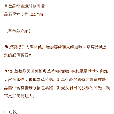
草莓晶復古設計款耳環

晶石尺寸：約10.5mm

【草莓晶介紹】

💟 想要提升人際關係、增加客緣和人緣運嗎？草莓晶就是
您的必備寶石❣️

 💖 紅草莓晶因其外觀與草莓相似的紅色和星星點點的內部
天然沉澱物，被稱為草莓晶。紅草莓晶的獨特之處還在於，
晶體中含有雲母礦物包裹體，對光反射出閃沙般的閃光，讓
它更加美麗動人。

✅ 功效：
