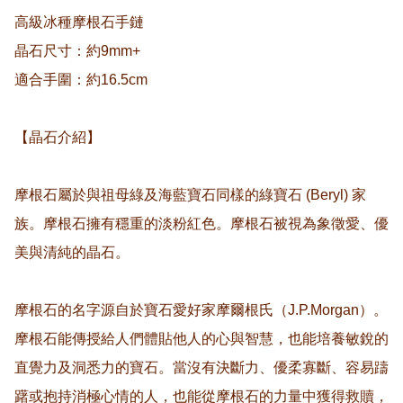
高級冰種摩根石手鏈 

晶石尺寸：約9mm+

適合手圍：約16.5cm

【晶石介紹】

摩根石屬於與祖母綠及海藍寶石同樣的綠寶石 (Beryl) 家
族。摩根石擁有穩重的淡粉紅色。摩根石被視為象徵愛、優
美與清純的晶石。

摩根石的名字源自於寶石愛好家摩爾根氏（J.P.Morgan）。
摩根石能傳授給人們體貼他人的心與智慧，也能培養敏銳的
直覺力及洞悉力的寶石。當沒有決斷力、優柔寡斷、容易躊
躇或抱持消極心情的人，也能從摩根石的力量中獲得救贖，